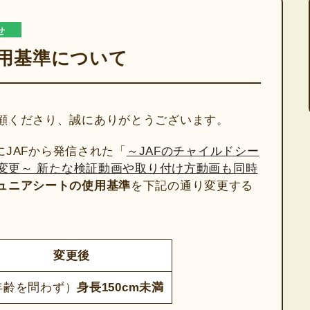
せ
用基準について
顧くださり、誠にありがとうございます。
日にJAFから発信された「
～JAFのチャイルドシー
へ変更～ 新たな検証動画や取り付け方動画も同時
ュニアシートの使用基準
を下記の通り変更する
変更後
年齢を問わず）
身長150cm未満