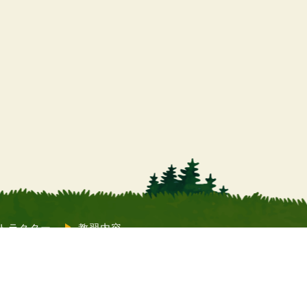
トラクター
教習内容
質問
コラム
Twitter）