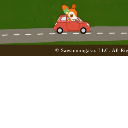
© Sawamuragaku. LLC. All Rig