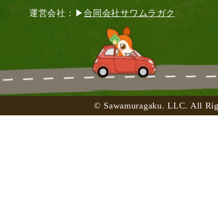
運営会社：▶
合同会社サワムラガク
© Sawamuragaku. LLC. All Rig