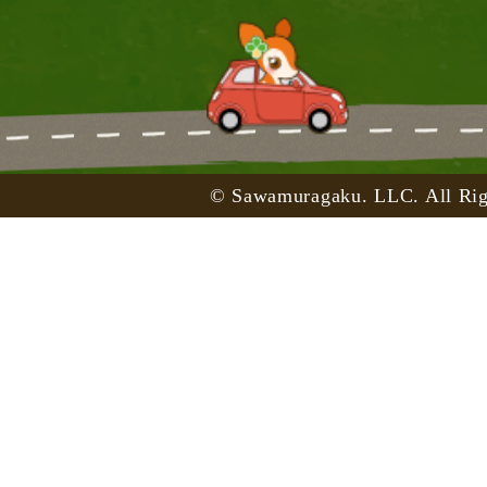
© Sawamuragaku. LLC. All Rig