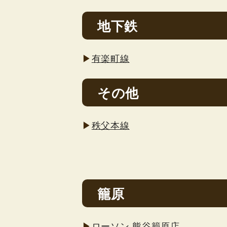
地下鉄
▶
有楽町線
その他
▶
秩父本線
籠原
▶
ローソン 熊谷籠原店