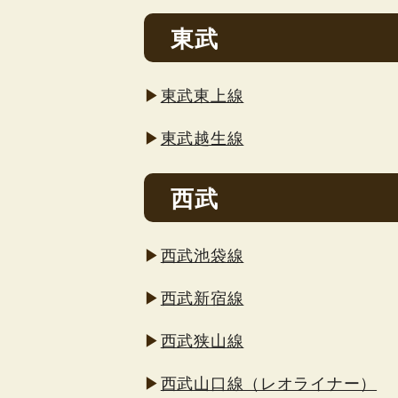
東武
▶
東武東上線
▶
東武越生線
西武
▶
西武池袋線
▶
西武新宿線
▶
西武狭山線
▶
西武山口線（レオライナー）