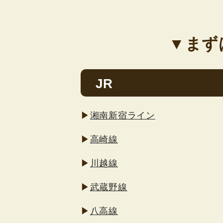
▼まず
JR
▶
湘南新宿ライン
▶
高崎線
▶
川越線
▶
武蔵野線
▶
八高線