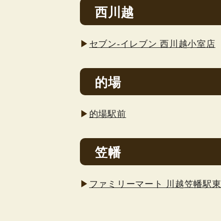
西川越
▶
セブン-イレブン 西川越小室店
的場
▶
的場駅前
笠幡
▶
ファミリーマート 川越笠幡駅