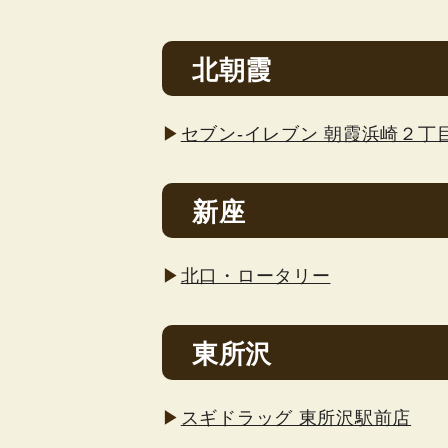
北朝霞
▶
セブン-イレブン 朝霞浜崎２丁
新座
▶
北口・ロータリー
東所沢
▶
スギドラッグ 東所沢駅前店