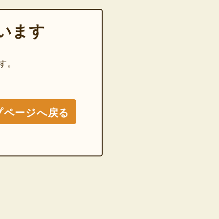
います
す。
プページへ戻る