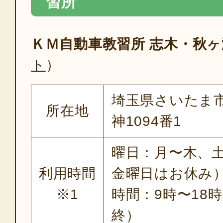
習所
ＫＭ自動車教習所 志木・秋ヶ
ト
）
埼玉県さいたま
所在地
神1094番1
曜日：月〜木、
利用時間
金曜日はお休み
※1
時間：9時〜18
終）