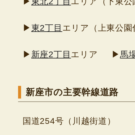
▶
東北2丁目
エリア（下東公
▶
東2丁目
エリア（上東公園
▶
新座2丁目
エリア
▶
馬
新座市の主要幹線道路
国道254号（川越街道）