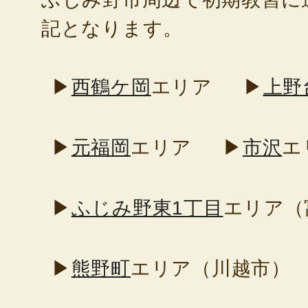
記となります。
▶
西鶴ケ岡
エリア
▶
上野
▶
元福岡
エリア
▶
市沢
エ
▶
ふじみ野東1丁目
エリア（
▶
熊野町
エリア（川越市）