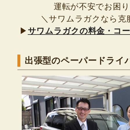
運転が不安でお困
＼サワムラガクなら克
▶
サワムラガクの料金・コ
出張型のペーパードライ