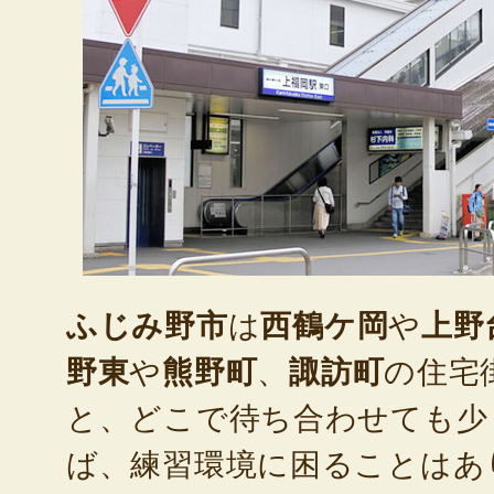
ふじみ野市
は
西鶴ケ岡
や
上野
野東
や
熊野町
、
諏訪町
の住宅
と、どこで待ち合わせても少
ば、練習環境に困ることはあ