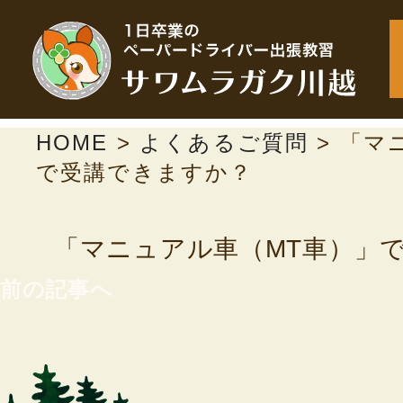
HOME
>
よくあるご質問
>
「マ
で受講できますか？
「マニュアル車（MT車）」
前の記事へ